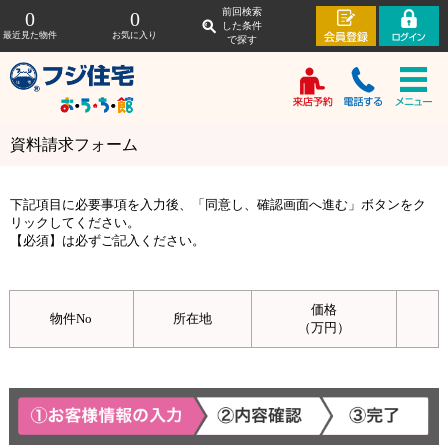
前回検索
0
0
した条件
最近見た物件
お気に入り
で探す
資料請求フォーム
下記項目に必要事項を入力後、「同意し、確認画面へ進む」ボタンをク
リックしてください。
【必須】は必ずご記入ください。
価格
物件No
所在地
（万円）