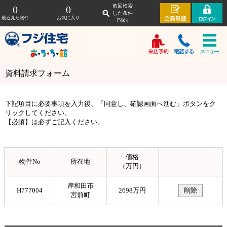
前回検索
0
0
した条件
最近見た物件
お気に入り
で探す
資料請求フォーム
下記項目に必要事項を入力後、「同意し、確認画面へ進む」ボタンをク
リックしてください。
【必須】は必ずご記入ください。
価格
物件No
所在地
（万円）
岸和田市
H777004
2698
万円
宮前町