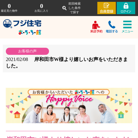
前回検索
0
0
した条件
最近見た物件
お気に入り
で探す
お客様の声
2021/02/08
岸和田市W様より嬉しいお声をいただきま
した。