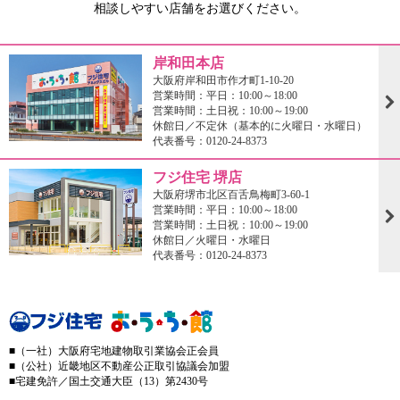
相談しやすい店舗をお選びください。
岸和田本店
大阪府岸和田市作才町1-10-20
営業時間：平日：10:00～18:00
営業時間：土日祝：10:00～19:00
休館日／不定休（基本的に火曜日・水曜日）
代表番号：0120-24-8373
フジ住宅 堺店
大阪府堺市北区百舌鳥梅町3-60-1
営業時間：平日：10:00～18:00
営業時間：土日祝：10:00～19:00
休館日／火曜日・水曜日
代表番号：0120-24-8373
■（一社）大阪府宅地建物取引業協会正会員
■（公社）近畿地区不動産公正取引協議会加盟
■宅建免許／国土交通大臣（13）第2430号