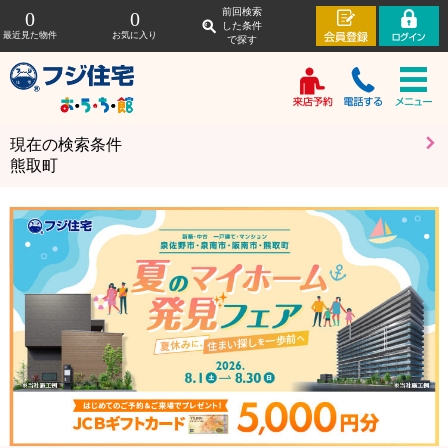
前回検索
0
0
した条件
最近見た物件
お気に入り
で探す
現在の検索条件
熊取町