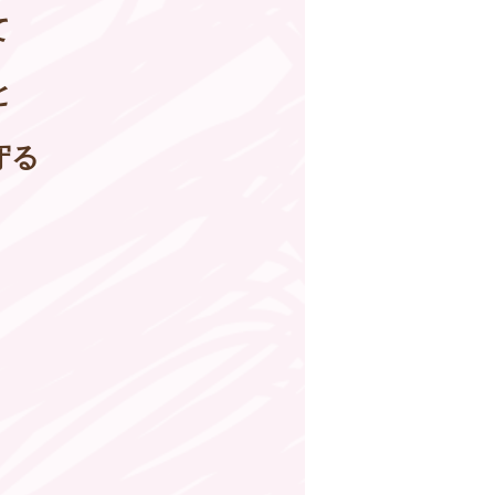
て
と
守る