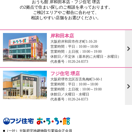
おうち館 岸和田本店・フジ住宅 堺店
の2拠点で住まい探しのご相談を承っております。
ご検討エリアやご都合に合わせて、
相談しやすい店舗をお選びください。
岸和田本店
大阪府岸和田市作才町1-10-20
営業時間：平日：10:00～18:00
営業時間：土日祝：10:00～19:00
休館日／不定休（基本的に火曜日・水曜日）
代表番号：0120-24-8373
フジ住宅 堺店
大阪府堺市北区百舌鳥梅町3-60-1
営業時間：平日：10:00～18:00
営業時間：土日祝：10:00～19:00
休館日／火曜日・水曜日
代表番号：0120-24-8373
■（一社）大阪府宅地建物取引業協会正会員