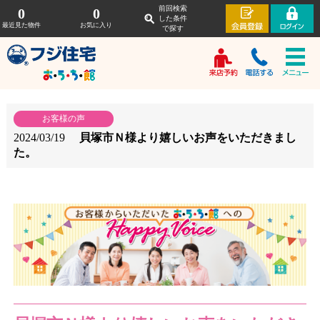
前回検索
0
0
した条件
最近見た物件
お気に入り
で探す
お客様の声
2024/03/19
貝塚市Ｎ様より嬉しいお声をいただきまし
た。