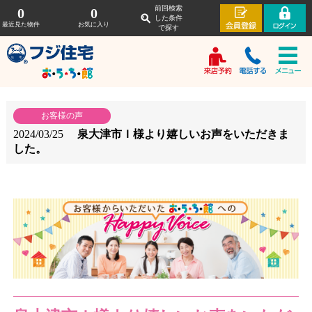
前回検索
0
0
した条件
最近見た物件
お気に入り
で探す
お客様の声
2024/03/25
泉大津市Ｉ様より嬉しいお声をいただきま
した。