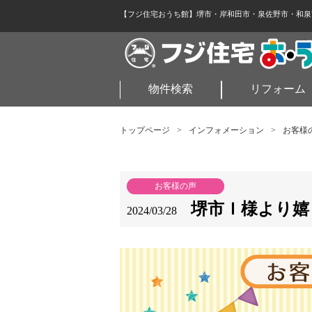
【フジ住宅おうち館】堺市・岸和田市・泉佐野市・和泉
物件検索
リフォーム
トップページ
>
インフォメーション
>
お客様
お客様の声
堺市Ｉ様より嬉
2024/03/28