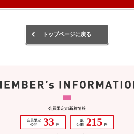
トップページに戻る
会員限定の新着情報
33
215
会員限定
一般
公開
件
公開
件