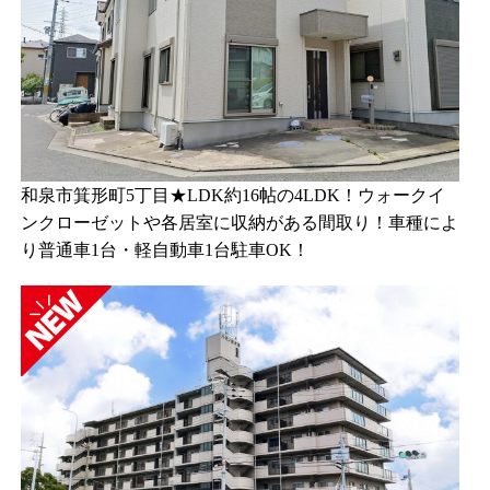
和泉市箕形町5丁目★LDK約16帖の4LDK！ウォークイ
ンクローゼットや各居室に収納がある間取り！車種によ
り普通車1台・軽自動車1台駐車OK！