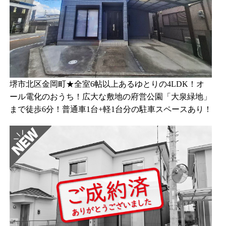
堺市北区金岡町★全室6帖以上あるゆとりの4LDK！オ
ール電化のおうち！広大な敷地の府営公園「大泉緑地」
まで徒歩6分！普通車1台+軽1台分の駐車スペースあり！