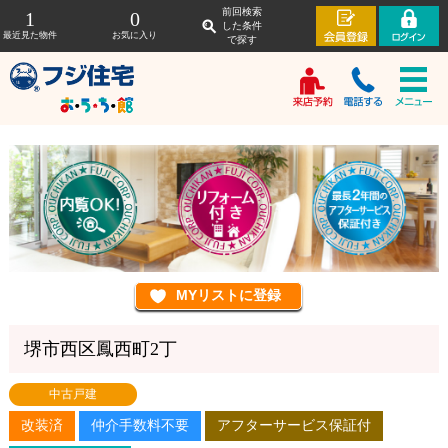
前回検索
1
0
した条件
最近見た物件
お気に入り
で探す
堺市西区鳳西町2丁
中古戸建
改装済
仲介手数料不要
アフターサービス保証付