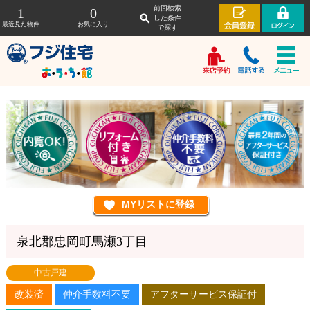
前回検索
1
0
した条件
最近見た物件
お気に入り
で探す
泉北郡忠岡町馬瀬3丁目
中古戸建
改装済
仲介手数料不要
アフターサービス保証付