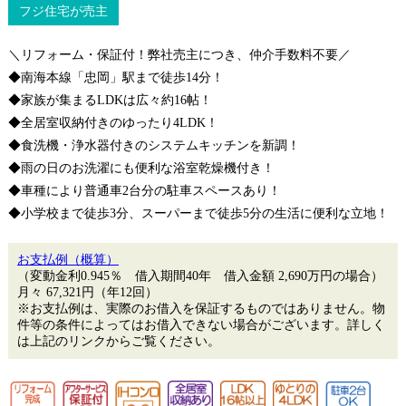
フジ住宅が売主
＼リフォーム・保証付！弊社売主につき、仲介手数料不要／
◆南海本線「忠岡」駅まで徒歩14分！
◆家族が集まるLDKは広々約16帖！
◆全居室収納付きのゆったり4LDK！
◆食洗機・浄水器付きのシステムキッチンを新調！
◆雨の日のお洗濯にも便利な浴室乾燥機付き！
◆車種により普通車2台分の駐車スペースあり！
◆小学校まで徒歩3分、スーパーまで徒歩5分の生活に便利な立地！
お支払例（概算）
（変動金利0.945％ 借入期間40年 借入金額 2,690万円の場合）
月々
67,321
円（年12回）
※お支払例は、実際のお借入を保証するものではありません。物
件等の条件によってはお借入できない場合がございます。詳しく
は上記のリンクからご覧ください。