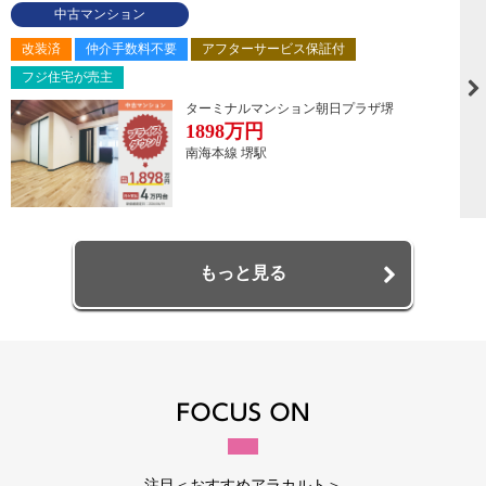
中古マンション
改装済
仲介手数料不要
アフターサービス保証付
フジ住宅が売主
ターミナルマンション朝日プラザ堺
1898
万円
南海本線 堺駅
もっと見る
注目＜おすすめアラカルト＞