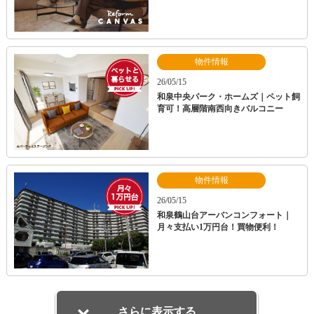
物件情報
26/05/15
和泉中央パーク・ホームズ｜ペット飼
育可！高層階南西向きバルコニー
物件情報
26/05/15
和泉鶴山台アーバンコンフォート｜
月々支払い1万円台！買物便利！
さらに表示する