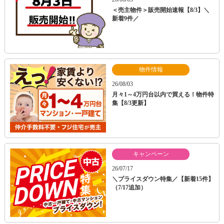
＜売主物件＞販売開始速報【8/3】＼
新着9件／
物件情報
26/08/03
月々1～4万円台以内で買える！物件特
集【8/3更新】
キャンペーン
26/07/17
＼プライスダウン特集／【新着15件】
（7/17追加）