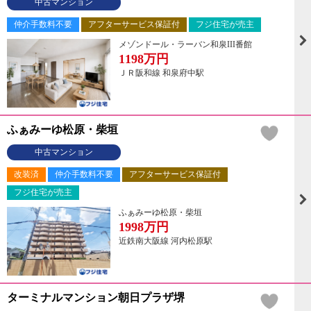
中古マンション
仲介手数料不要
アフターサービス保証付
フジ住宅が売主
メゾンドール・ラーバン和泉III番館
1198
万円
ＪＲ阪和線 和泉府中駅
ふぁみーゆ松原・柴垣
中古マンション
改装済
仲介手数料不要
アフターサービス保証付
フジ住宅が売主
ふぁみーゆ松原・柴垣
1998
万円
近鉄南大阪線 河内松原駅
ターミナルマンション朝日プラザ堺