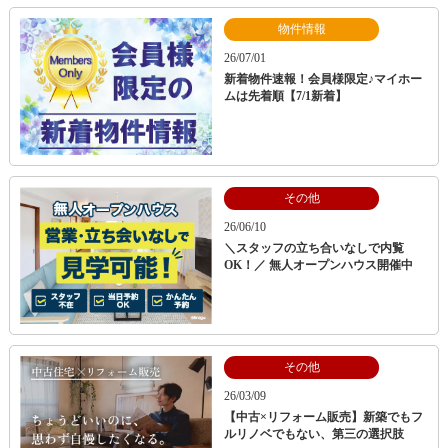
物件情報
26/07/01
新着物件速報！会員様限定♪マイホー
ムは先着順【7/1新着】
その他
26/06/10
＼スタッフの立ち合いなしで内覧
OK！／ 無人オープンハウス開催中
その他
26/03/09
【中古×リフォーム販売】新築でもフ
ルリノベでもない、第三の選択肢