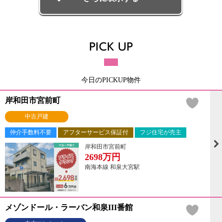
今日のPICKUP物件
岸和田市宮前町
中古戸建
仲介手数料不要
アフターサービス保証付
フジ住宅が売主
岸和田市宮前町
2698
万円
南海本線 和泉大宮駅
メゾンドール・ラーバン和泉III番館